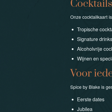
Cocktail
Onze cocktailkaart i
Tropische cockta
Signature drink
Alcoholvrije cock
Wijnen en speci
Voor ied
Spice by Blake is ges
Eerste dates
Jubilea