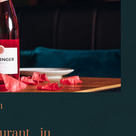
m
urant in