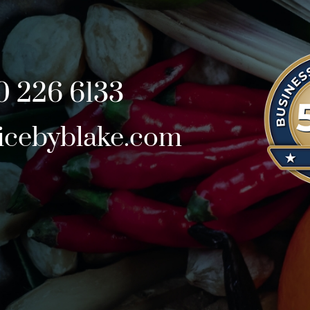
10 226 6133
icebyblake.com