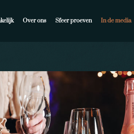
kelijk
Over ons
Sfeer proeven
In de media