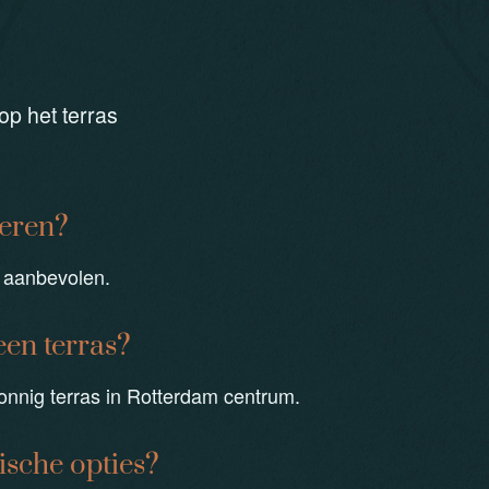
p het terras
veren?
t aanbevolen.
een terras?
onnig terras in Rotterdam centrum.
rische opties?