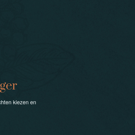
iger
chten kiezen en