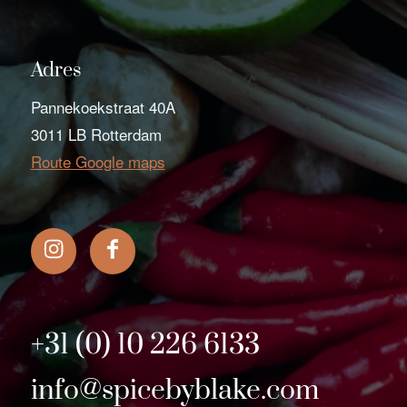
Adres
Pannekoekstraat 40A
3011 LB Rotterdam
Route Google maps
+31 (0) 10 226 6133
info@spicebyblake.com