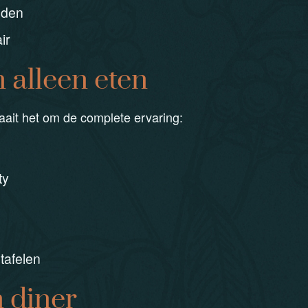
eden
ir
 alleen eten
raait het om de complete ervaring:
ty
tafelen
 diner