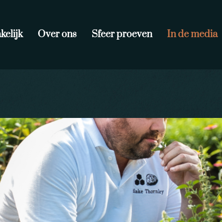
kelijk
Over ons
Sfeer proeven
In de media