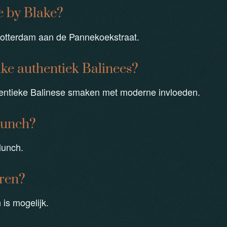
e by Blake?
Rotterdam aan de Pannekoekstraat.
ake authentiek Balinees?
entieke Balinese smaken met moderne invloeden.
lunch?
lunch.
eren?
 is mogelijk.