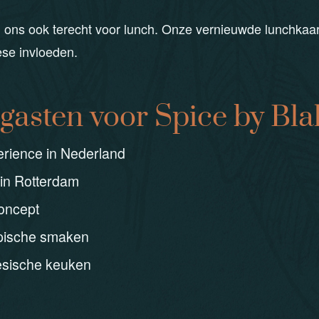
ij ons ook terecht voor lunch. Onze vernieuwde lunchka
ese invloeden.
asten voor Spice by Bla
erience in Nederland
 in Rotterdam
oncept
opische smaken
sische keuken